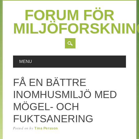
FORUM FÖR
MILJÖFORSKNIN
MAIN MENU
Skip to content
MENU
FÅ EN BÄTTRE
INOMHUSMILJÖ MED
MÖGEL- OCH
FUKTSANERING
Posted on
by
Tina Persson