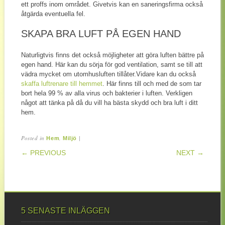
ett proffs inom området. Givetvis kan en saneringsfirma också
åtgärda eventuella fel.
SKAPA BRA LUFT PÅ EGEN HAND
Naturligtvis finns det också möjligheter att göra luften bättre på
egen hand. Här kan du sörja för god ventilation, samt se till att
vädra mycket om utomhusluften tillåter.Vidare kan du också
skaffa luftrenare till hemmet
. Här finns till och med de som tar
bort hela 99 % av alla virus och bakterier i luften. Verkligen
något att tänka på då du vill ha bästa skydd och bra luft i ditt
hem.
Posted in
,
|
Hem
Miljö
POST NAVIGATION
← PREVIOUS
NEXT →
5 SENASTE INLÄGGEN