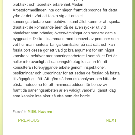
praktiskt och teoretisk erfarenhet.Medan
Arbetsförmedlingen inte gör någon framtidsprognos för detta
yrke är det svårt att tänka sig att antalet
saneringsarbetare som behövs i samhället kommer att sjunka
drastiskt de kommande åren då de även rycker ut vid
händelser som bränder, översvämningar och sanerar gamla
byggnader. Detta tillsammans med behovet av personer som
vet hur man hanterar farliga kemikalier på rätt sätt och kan
forsla bort dessa gör ett väldigt bra argument för om något
kanske vi behöver mer saneringsarbetare i samhället.Det är
heller inte ovanligt att saneringsföretag kallas in för att
konsultera i förebyggande arbete genom inspektioner,
besiktningar och utredningar för att sedan ge förslag på bästa
tillvägagångssätt. Att göra sådana riskanalyser och hitta de
bästa metoderna för att minimera oddsen för behov av
framtida saneringsarbeten är en väldigt värdefull tjänst idag
som kanske inte sker så ofta som det borde.
Posted in
,
|
Miljö
Naturen
POST NAVIGATION
← PREVIOUS
NEXT →