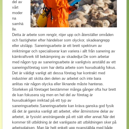
del av
vårt
moder
na
samhä
lle.
Detta är arbete som rengör, röjer upp och återställer områden
och fastigheter efter händelser som olyckor, skadeangrepp
eller utsläpp. Saneringsarbete är ett brett spektrum av
inriktningar och specialiserar kan variera i allt från sanering av
kärnkraftverk till bekämpning av skadedjur.De som arbetar
med någon typ av saneringsarbete är vanligtvis anställd av ett
saneringsföretag som har detta arbete som huvudsaklig fokus.
Det är väldigt vanligt att dessa företag har kontrakt med
industrier att sköta den delen av arbetet och inte bara
anlitas när någon olycka eller liknande måste hanteras.
Storleken på företaget bestämmer många gånger ofta hur brett
de kan fokusera sig men en hel del av företag är
huvudsakligen inriktad på ett typ av
saneringsarbete.Saneringsarbete kan kräva ganska god fysik
då det är ganska vanligt att arbetet, eller åtminstone delar av
arbetet, är fysiskt ansträngande på ett sätt eller annat.När det
kommer till utbildning är det vanligaste att utbildningen sker på
arbetsplatsen. Man lär helt enkelt upp nyanställda med både